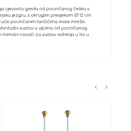
nja cjevasta greda od pocinčanog čelika s
jsku jezgru, s okruglim presjekom Ø 12 cm.
 vruće pocinčanim lančićima male mreže.
 Montažni sustav s vijcima od pocinčanog
etalni nosači za sustav sidrenja u tlo u