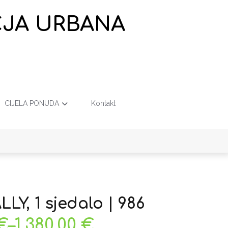
EČJA URBANA
CIJELA PONUDA
Kontakt
LLY, 1 sjedalo | 986
€
–
1.380,00
€