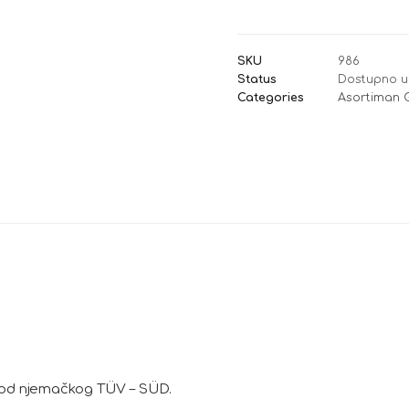
SKU
986
Status
Dostupno u
Categories
Asortiman 
6 od njemačkog TÜV – SÜD.