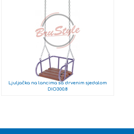
Ljuljačka na lancima sa drvenim sjedalom
DIO300.8
M