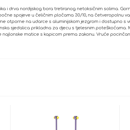
ka i drva nordijskog bora tretiranog netoksičnim solima. Gor
 bočne spojeve u čeličnim pločama 30/10, na četveropolnu van
 gume otporne na udarce s aluminijskom jezgrom i dostupno s
lenska sjedalica prikladna za djecu s tjelesnim poteškoćama.
 najlonske matice s kapicom prema zakonu. Vruće pocinčani m