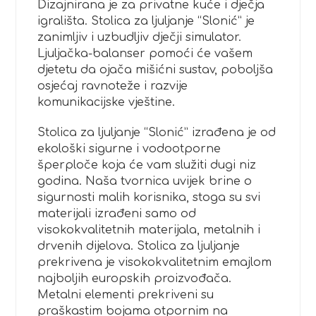
Dizajnirana je za privatne kuće i dječja
igrališta. Stolica za ljuljanje “Slonić” je
zanimljiv i uzbudljiv dječji simulator.
Ljuljačka-balanser pomoći će vašem
djetetu da ojača mišićni sustav, poboljša
osjećaj ravnoteže i razvije
komunikacijske vještine.
Stolica za ljuljanje “Slonić” izrađena je od
ekološki sigurne i vodootporne
šperploče koja će vam služiti dugi niz
godina. Naša tvornica uvijek brine o
sigurnosti malih korisnika, stoga su svi
materijali izrađeni samo od
visokokvalitetnih materijala, metalnih i
drvenih dijelova. Stolica za ljuljanje
prekrivena je visokokvalitetnim emajlom
najboljih europskih proizvođača.
Metalni elementi prekriveni su
praškastim bojama otpornim na