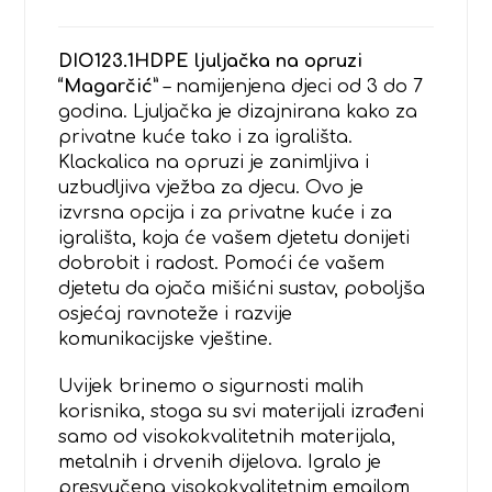
DIO123.1HDPE ljuljačka na opruzi
“Magarčić”
– namijenjena djeci od 3 do 7
godina. Ljuljačka je dizajnirana kako za
privatne kuće tako i za igrališta.
Klackalica na opruzi je zanimljiva i
uzbudljiva vježba za djecu. Ovo je
izvrsna opcija i za privatne kuće i za
igrališta, koja će vašem djetetu donijeti
dobrobit i radost. Pomoći će vašem
djetetu da ojača mišićni sustav, poboljša
osjećaj ravnoteže i razvije
komunikacijske vještine.
Uvijek brinemo o sigurnosti malih
korisnika, stoga su svi materijali izrađeni
samo od visokokvalitetnih materijala,
metalnih i drvenih dijelova. Igralo je
presvučena visokokvalitetnim emajlom