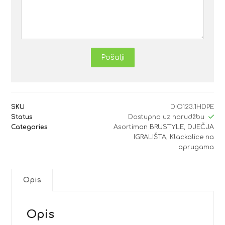
Pošalji
SKU
DIO123.1HDPE
Status
Dostupno uz narudžbu
Categories
Asortiman BRUSTYLE
,
DJEČJA
IGRALIŠTA
,
Klackalice na
oprugama
Opis
Opis