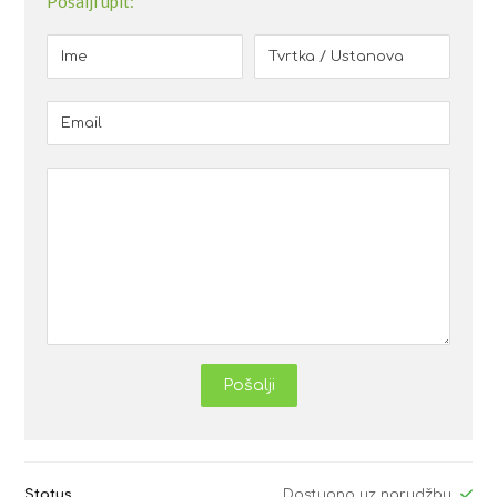
Pošalji upit:
Pošalji
Status
Dostupno uz narudžbu