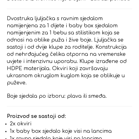
Dvostruka ljuljačka s ravnim sjedalom
namijenjena za 1 dijete i baby box sjedalom
namijenjenim za 1 bebu sa stilistikom koja se
odnosi na oblike puža i žive boje. Ljuljačka se
sastoji i od dvije klupe za roditelje. Konstrukcija
od nehrđajućeg čelika otporna na vremenske
uvjete i intenzivnu uporabu. Klupe izrađene od
HDPE materijala. Okviri koji završavaju
ukrasnom okruglom kuglom koja se oblikuje u
puževe.
Boje sjedala po izboru: plava ili smeđa.
Proizvod se sastoji od:
2x okviri
1x baby box sjedalo koje visi na lancima
1x ravno sjedalo koje visi na lancima