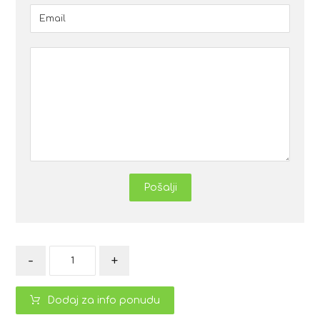
Pošalji
-
+
Dodaj za info ponudu