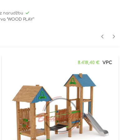
z narudžbu
drva "WOOD PLAY"
8.418,40
€