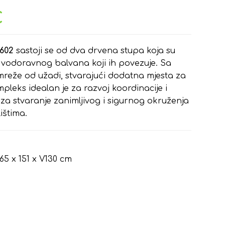
€
P602
sastoji se od dva drvena stupa koja su
i vodoravnog balvana koji ih povezuje. Sa
mreže od užadi, stvarajući dodatna mjesta za
pleks idealan je za razvoj koordinacije i
 za stvaranje zanimljivog i sigurnog okruženja
ištima.
65 x 151 x V130 cm