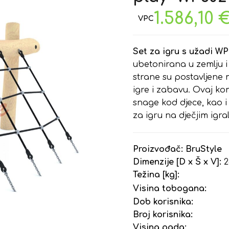
1.586,10
Set za igru s užadi W
ubetonirana u zemlju 
strane su postavljene 
igre i zabavu. Ovaj kom
snage kod djece, kao i
za igru na dječjim igral
Proizvođač:
BruStyle
Dimenzije [D x Š x V]:
2
Težina [kg]:
Visina tobogana:
Dob korisnika:
Broj korisnika:
Visina pada: