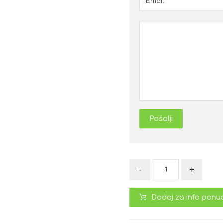
Pošalji
-
+
Dodaj za info ponu