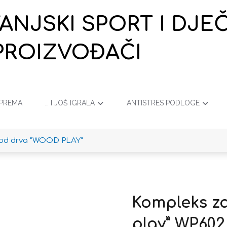
VANJSKI SPORT I DJ
PROIZVOĐAČI
OPREMA
… I JOŠ IGRALA
ANTISTRES PODLOGE
 od drva "WOOD PLAY"
Kompleks za
play” WP602