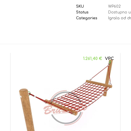
SKU
WP602
Status
Dostupno u
Categories
Igrala od 
1.261,40
€