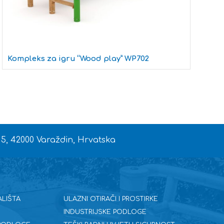
Kompleks za igru “Wood play” WP702
S
 5, 42000 Varaždin, Hrvatska
ALIŠTA
ULAZNI OTIRAČI I PROSTIRKE
INDUSTRIJSKE PODLOGE