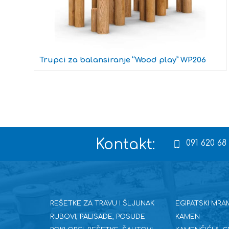
Trupci za balansiranje “Wood play” WP206
Kontakt:
091 620 68
REŠETKE ZA TRAVU I ŠLJUNAK
EGIPATSKI MRA
RUBOVI, PALISADE, POSUDE
KAMEN