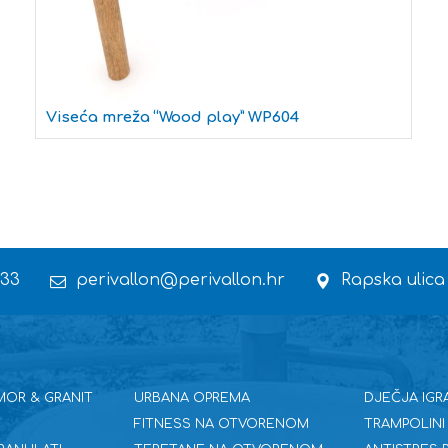
Viseća mreža “Wood play” WP604
 33
perivallon@perivallon.hr
Rapska ulica
MOR & GRANIT
URBANA OPREMA
DJEČJA IGR
FITNESS NA OTVORENOM
TRAMPOLINI