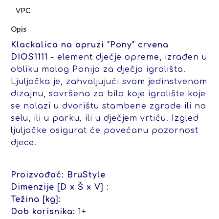
Opis
Klackalica na opruzi "Pony" crvena
DIOS1111
- element dječje opreme, izrađen u
obliku malog Ponija za dječja igrališta.
Ljuljačka je, zahvaljujući svom jedinstvenom
dizajnu, savršena za bilo koje igralište koje
se nalazi u dvorištu stambene zgrade ili na
selu, ili u parku, ili u dječjem vrtiću. Izgled
ljuljačke osigurat će povećanu pozornost
djece.
Proizvođač:
BruStyle
Dimenzije [D x Š x V] :
Težina [kg]:
Dob korisnika:
1+