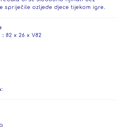
e spriječile ozljede djece tijekom igre.
e
 :
82 x 26 x V82
:
a