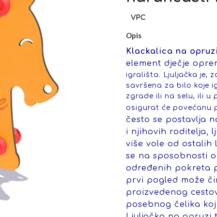
Opis
Klackalica na opruz
element dječje opre
igrališta. Ljuljačka je,
savršena za bilo koje i
zgrade ili na selu, ili u 
osigurat će povećanu 
često se postavlja n
i njihovih roditelja
više vole od ostalih l
se na sposobnosti o
određenih pokreta p
prvi pogled može či
proizvedenog cesto
posebnog čelika koji
Ljuljačka na opruzi 