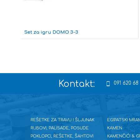
Set za igru DOMO 3-3
Kontakt:
091 620 68
REŠETKE ZA TRAVU I ŠLJUNAK
EGIPATSKI MRA
RUBOVI, PALISADE, POSUDE
KAMEN
POKLOPCI, REŠETKE, ŠAHTOVI
KAMENČIĆI & G