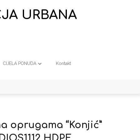
EČJA URBANA
CIJELA PONUDA
Kontakt
na oprugama “Konjić”
 DIOS1112 HDPE