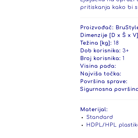
pritiskanja kako bi s
Proizvođač:
BruStyl
Dimenzije [D x Š x V]
Težina [kg]:
18
Dob korisnika:
3+
Broj korisnika:
1
Visina pada:
Najviša točka:
Površina sprave:
Sigurnosna površina
Materijal:
Standard
HDPL/HPL plastik