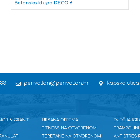
Betonska klupa DECO 6
 33
perivallon@perivallon.hr
Rapska ulica
MOR & GRANIT
URBANA OPREMA
DJEČJA IGR
FITNESS NA OTVORENOM
TRAMPOLINI
RANULATI
TERETANE NA OTVORENOM
ANTISTRES