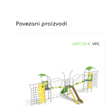
Povezani proizvodi
20.977,20
€