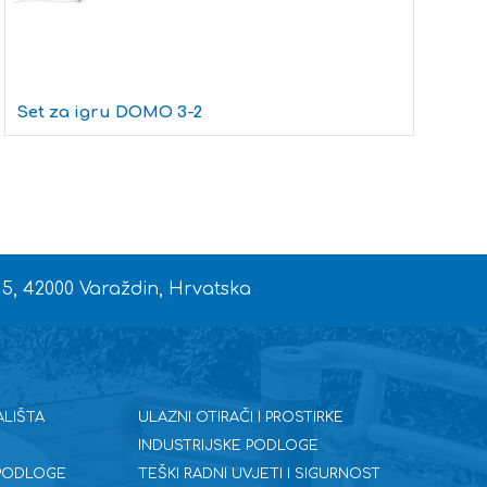
Set za igru DOMO 3-2
L
 5, 42000 Varaždin, Hrvatska
ALIŠTA
ULAZNI OTIRAČI I PROSTIRKE
INDUSTRIJSKE PODLOGE
 PODLOGE
TEŠKI RADNI UVJETI I SIGURNOST