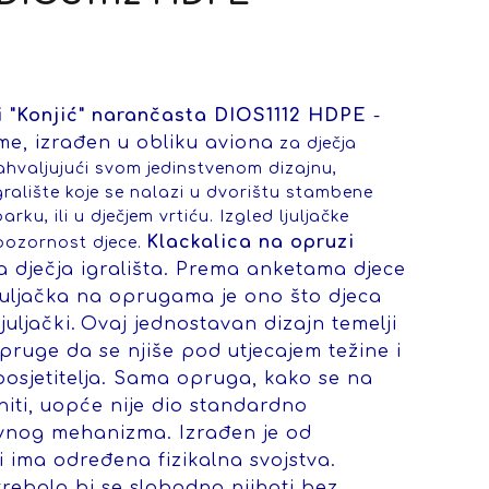
i "Konjić" narančasta DIOS1112 HDPE
-
me, izrađen u obliku aviona
z
a dječja
 zahvaljujući svom jedinstvenom dizajnu,
gralište koje se nalazi u dvorištu stambene
parku, ili u dječjem vrtiću. Izgled ljuljačke
Klackalica na opruzi
pozornost djece.
a dječja igrališta. Prema anketama djece
, ljuljačka na oprugama je ono što djeca
juljački.
Ovaj jednostavan dizajn temelji
pruge da se njiše pod utjecajem težine i
osjetitelja. Sama opruga, kako se na
niti, uopće nije dio standardno
vnog mehanizma. Izrađen je od
 ima određena fizikalna svojstva.
trebala bi se slobodno njihati bez