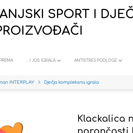
VANJSKI SPORT I DJ
PROIZVOĐAČI
OPREMA
… I JOŠ IGRALA
ANTISTRES PODLOGE
iman INTERPLAY
Dječja kompleksna igrala
Klackalica 
narančasti