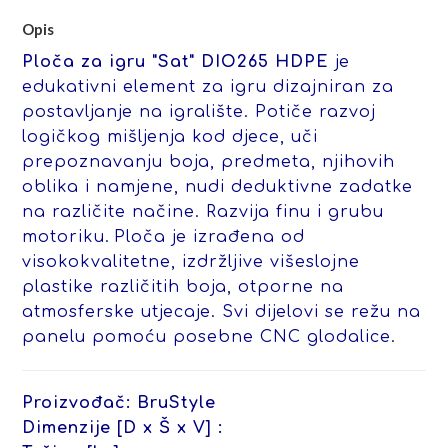
Opis
Ploča za igru "Sat" DIO265 HDPE
je
edukativni element za igru dizajniran za
postavljanje na igralište. Potiče razvoj
logičkog mišljenja kod djece, uči
prepoznavanju boja, predmeta, njihovih
oblika i namjene, nudi deduktivne zadatke
na različite načine. Razvija finu i grubu
motoriku.
Ploča je izrađena od
visokokvalitetne, izdržljive višeslojne
plastike različitih boja, otporne na
atmosferske utjecaje. Svi dijelovi se režu na
panelu pomoću posebne CNC glodalice.
Proizvođač:
BruStyle
Dimenzije [D x Š x V] :