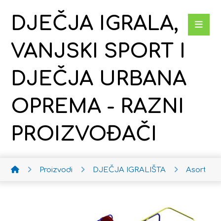
DJEČJA IGRALA,
VANJSKI SPORT I
DJEČJA URBANA
OPREMA - RAZNI
PROIZVOĐAČI
Proizvodi
DJEČJA IGRALIŠTA
Asortima