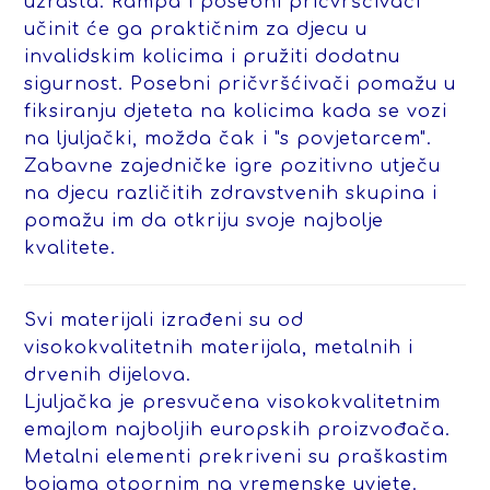
uzrasta. Rampa i posebni pričvršćivači
učinit će ga praktičnim za djecu u
invalidskim kolicima i pružiti dodatnu
sigurnost. Posebni pričvršćivači pomažu u
fiksiranju djeteta na kolicima kada se vozi
na ljuljački, možda čak i "s povjetarcem".
Zabavne zajedničke igre pozitivno utječu
na djecu različitih zdravstvenih skupina i
pomažu im da otkriju svoje najbolje
kvalitete.
Svi materijali izrađeni su od
visokokvalitetnih materijala, metalnih i
drvenih dijelova.
Ljuljačka je presvučena visokokvalitetnim
emajlom najboljih europskih proizvođača.
Metalni elementi prekriveni su praškastim
bojama otpornim na vremenske uvjete.