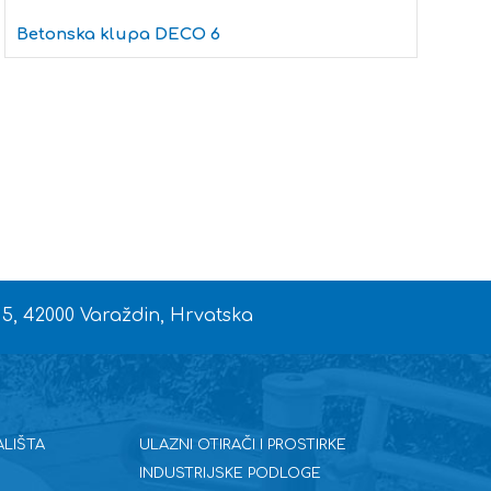
Betonska klupa DECO 6
L
 5, 42000 Varaždin, Hrvatska
ALIŠTA
ULAZNI OTIRAČI I PROSTIRKE
INDUSTRIJSKE PODLOGE