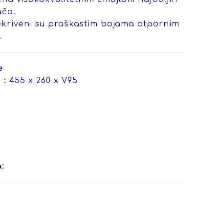
ača.
ekriveni su praškastim bojama otpornim
.
e
 :
455 x 260 x V95
: