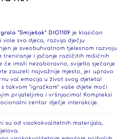
igrala "Smiješak" DIO1109
je klasičan
i vole sva djeca, razvija dječju
enjen je sveobuhvatnom tjelesnom razvoju
treniranje i jačanje različitih mišićnih
e će imati nezaboravno, svijetlo sjećanje
ćete zauzeti najvažnije mjesto, jer upravo
urnu val emocija u život svog djeteta!
e s takvom "igračkom" vaše dijete moći
ojim prijateljima i vršnjacima! Kompleksi
ocionalni centar dječje interakcije.
ni su od visokokvalitetnih materijala,
jelova.
ena visokokvalitetnim emajlom najboljih