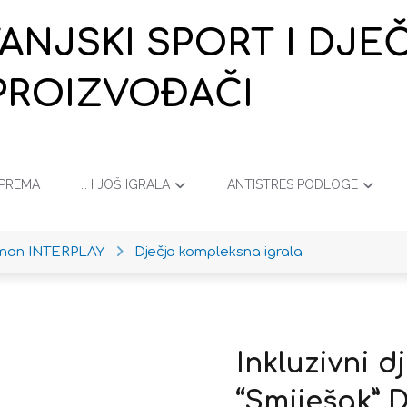
VANJSKI SPORT I DJ
PROIZVOĐAČI
OPREMA
… I JOŠ IGRALA
ANTISTRES PODLOGE
iman INTERPLAY
Dječja kompleksna igrala
Inkluzivni d
“Smiješak” 