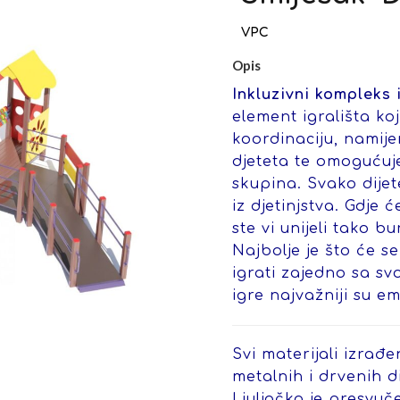
Opis
Inkluzivni kompleks 
element igrališta koj
koordinaciju, namij
djeteta te omogućuje 
skupina. Svako dijet
iz djetinjstva. Gdje 
ste vi unijeli tako b
Najbolje je što će s
igrati zajedno sa sv
igre najvažniji su em
Svi materijali izrađe
metalnih i drvenih di
Ljuljačka je presvuč