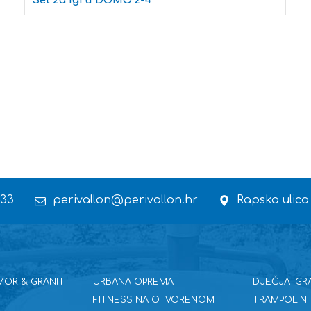
Set za igru DOMO 2-4
 33
perivallon@perivallon.hr
Rapska ulica
MOR & GRANIT
URBANA OPREMA
DJEČJA IGR
FITNESS NA OTVORENOM
TRAMPOLINI