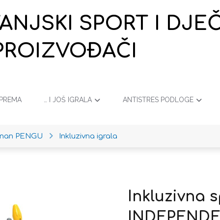
VANJSKI SPORT I DJ
PROIZVOĐAČI
OPREMA
… I JOŠ IGRALA
ANTISTRES PODLOGE
iman PENGU
Inkluzivna igrala
Inkluzivna 
INDEPENDE