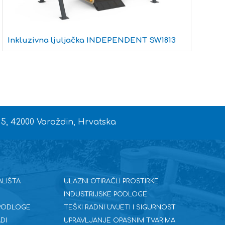
Inkluzivna ljuljačka INDEPENDENT SW1813
I
 5, 42000 Varaždin, Hrvatska
ALIŠTA
ULAZNI OTIRAČI I PROSTIRKE
INDUSTRIJSKE PODLOGE
 PODLOGE
TEŠKI RADNI UVJETI I SIGURNOST
DI
UPRAVLJANJE OPASNIM TVARIMA