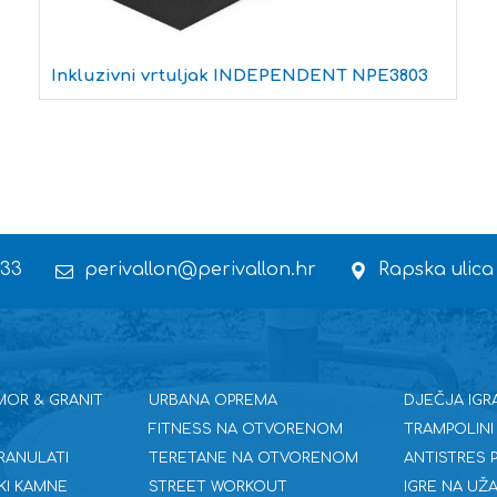
Inkluzivni vrtuljak INDEPENDENT NPE3803
 33
perivallon@perivallon.hr
Rapska ulica
MOR & GRANIT
URBANA OPREMA
DJEČJA IGR
FITNESS NA OTVORENOM
TRAMPOLINI
RANULATI
TERETANE NA OTVORENOM
ANTISTRES
KI KAMNE
STREET WORKOUT
IGRE NA UŽA