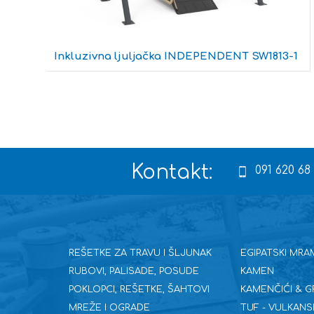
1
Inkluzivna ljuljačka INDEPENDENT SW1813-1
Kontakt:
091 620 68
REŠETKE ZA TRAVU I ŠLJUNAK
EGIPATSKI MRA
RUBOVI, PALISADE, POSUDE
KAMEN
POKLOPCI, REŠETKE, ŠAHTOVI
KAMENČIĆI & G
MREŽE I OGRADE
TUF - VULKANS