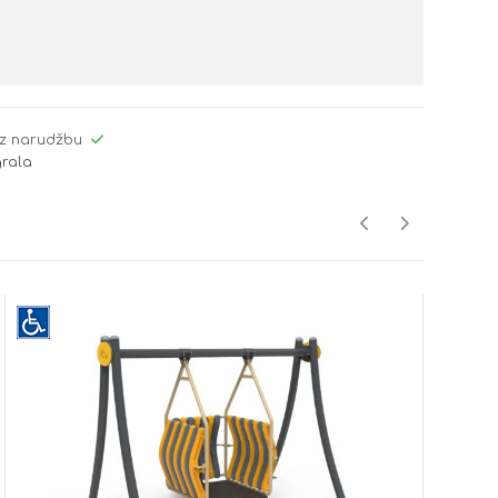
z narudžbu
grala