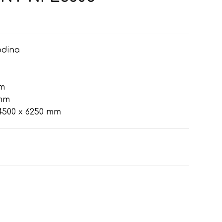
odina
m
 mm
4500 x 6250 mm