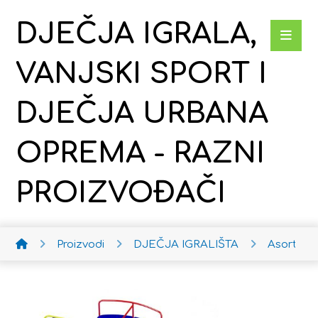
DJEČJA IGRALA,
VANJSKI SPORT I
DJEČJA URBANA
OPREMA - RAZNI
PROIZVOĐAČI
Proizvodi
DJEČJA IGRALIŠTA
Asortima