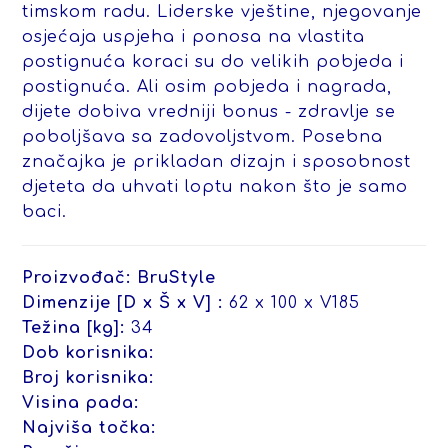
timskom radu. Liderske vještine, njegovanje
osjećaja uspjeha i ponosa na vlastita
postignuća koraci su do velikih pobjeda i
postignuća. Ali osim pobjeda i nagrada,
dijete dobiva vredniji bonus - zdravlje se
poboljšava sa zadovoljstvom. Posebna
značajka je prikladan dizajn i sposobnost
djeteta da uhvati loptu nakon što je samo
baci.
Proizvođač:
BruStyle
Dimenzije [D x Š x V] :
62 x 100 x V185
Težina [kg]:
34
Dob korisnika:
Broj korisnika:
Visina pada:
Najviša točka: