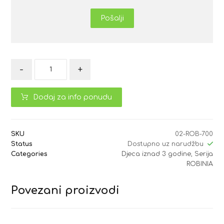
Pošalji
-
+
Dodaj za info ponudu
SKU
02-ROB-700
Status
Dostupno uz narudžbu
Categories
Djeca iznad 3 godine
,
Serija
ROBINIA
Povezani proizvodi