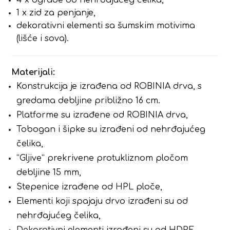
1 x zid za penjanje,
dekorativni elementi sa šumskim motivima
(lišće i sova).
Materijali:
Konstrukcija je izrađena od ROBINIA drva, s
gredama debljine približno 16 cm.
Platforme su izrađene od ROBINIA drva,
Tobogan i šipke su izrađeni od nehrđajućeg
čelika,
“Gljive” prekrivene protukliznom pločom
debljine 15 mm,
Stepenice izrađene od HPL ploče,
Elementi koji spajaju drvo izrađeni su od
nehrđajućeg čelika,
Dekorativni elementi izrađeni su od HDPE