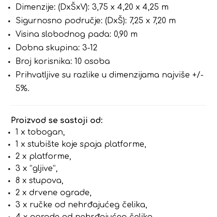
Dimenzije: (DxŠxV): 3,75 x 4,20 x 4,25 m
Sigurnosno područje: (DxŠ): 7,25 x 7,20 m
Visina slobodnog pada: 0,90 m
Dobna skupina: 3-12
Broj korisnika: 10 osoba
Prihvatljive su razlike u dimenzijama najviše +/-
5%.
Proizvod se sastoji od:
1 x tobogan,
1 x stubište koje spaja platforme,
2 x platforme,
3 x “gljive”,
8 x stupova,
2 x drvene ograde,
3 x ručke od nehrđajućeg čelika,
4 x ograde od nehrđajućeg čelika,