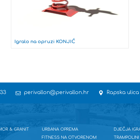
Igralo na opruzi KONJIĆ
 33
perivallon@perivallon.hr
Rapska ulica
MOR & GRANIT
URBANA OPREMA
DJEČJA IGR
FITNESS NA OTVORENOM
TRAMPOLINI