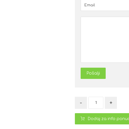
Pošalji
-
+
Dodaj za info ponu