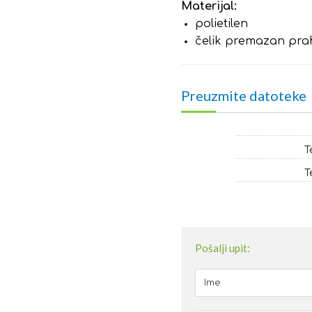
Materijal:
polietilen
čelik premazan pr
Preuzmite datoteke
T
T
Pošalji upit: