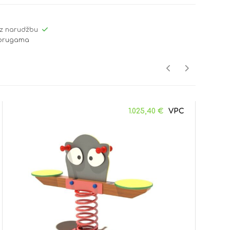
z narudžbu
oprugama
1.025,40
€