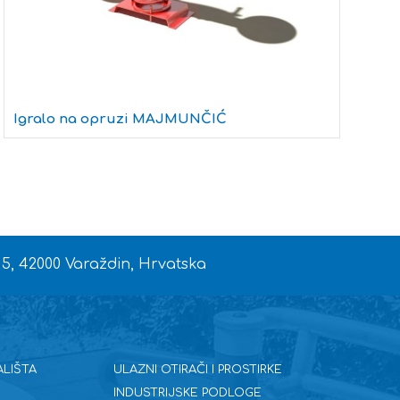
Igralo na opruzi MAJMUNČIĆ
I
 5, 42000 Varaždin, Hrvatska
ALIŠTA
ULAZNI OTIRAČI I PROSTIRKE
INDUSTRIJSKE PODLOGE