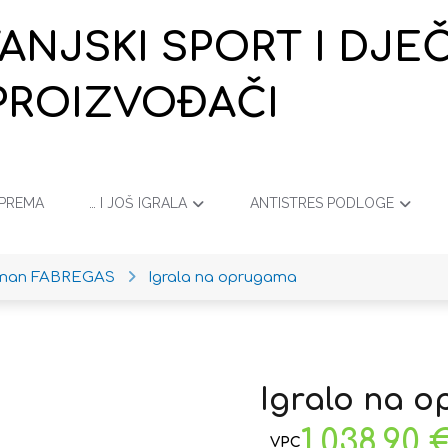
VANJSKI SPORT I DJ
PROIZVOĐAČI
OPREMA
… I JOŠ IGRALA
ANTISTRES PODLOGE
iman FABREGAS
Igrala na oprugama
Igralo na o
1.038,90