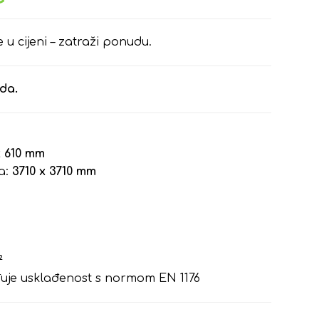
e u cijeni – zatraži ponudu.
zda.
x 610 mm
a:
3710 x 3710 mm
²
rđuje usklađenost s normom EN 1176