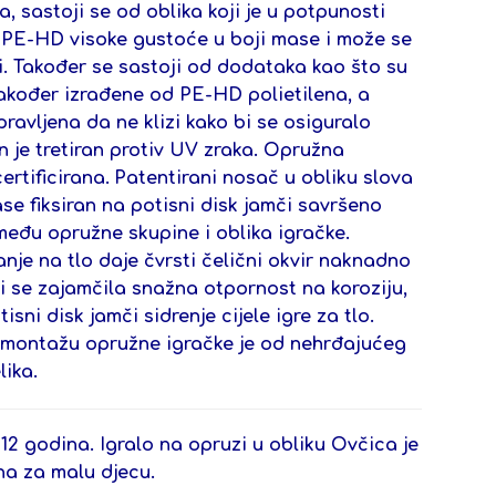
ca,
sastoji se od oblika koji je u potpunosti
a PE-HD visoke gustoće u boji mase i može se
ti. Također se sastoji od dodataka kao što su
također izrađene od PE-HD polietilena, a
pravljena da ne klizi kako bi se osiguralo
en je tretiran protiv UV zraka. Opružna
certificirana.
Patentirani nosač u obliku slova
se fiksiran na potisni disk jamči savršeno
zmeđu opružne skupine i oblika igračke.
nje na tlo daje čvrsti čelični okvir naknadno
i se zajamčila snažna otpornost na koroziju,
isni disk jamči sidrenje cijele igre za tlo.
za montažu opružne igračke je od nehrđajućeg
lika.
-12 godina.
Igralo na opruzi u obliku Ovčica je
na za malu djecu.