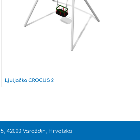
Ljuljačka CROCUS 2
L
 5, 42000 Varaždin, Hrvatska