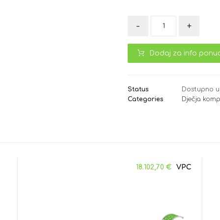
-
+
Dodaj za info ponu
Status
Dostupno u
Categories
Dječja komp
18.102,70
€