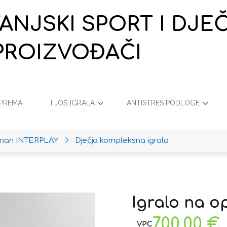
VANJSKI SPORT I DJ
PROIZVOĐAČI
OPREMA
… I JOŠ IGRALA
ANTISTRES PODLOGE
iman INTERPLAY
Dječja kompleksna igrala
Igralo na 
700,00
€