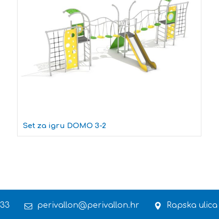
Set za igru DOMO 3-2
 33
perivallon@perivallon.hr
Rapska ulica