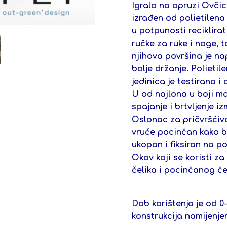
Igralo na opruzi Ovči
izrađen od polietilen
u potpunosti reciklira
ručke za ruke i noge, 
njihova površina je na
bolje držanje. Polietil
jedinica je testirana i 
U od najlona u boji ma
spajanje i brtvljenje i
Oslonac za pričvršćiva
vruće pocinčan kako b
ukopan i fiksiran na pot
Okov koji se koristi 
čelika i pocinčanog če
Dob korištenja je od 0
konstrukcija namijenje