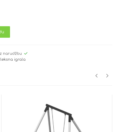
du
z narudžbu
leksna igrala