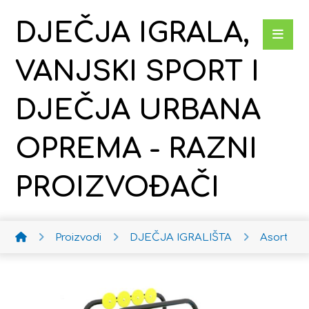
DJEČJA IGRALA,
VANJSKI SPORT I
DJEČJA URBANA
OPREMA - RAZNI
PROIZVOĐAČI
Proizvodi
DJEČJA IGRALIŠTA
Asortima