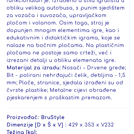
funkcionalan je. Izrađeno u stilu igrališta u
obliku velikog autobusa, s punim sjedištem
za vozača i suvozača, upravljačkom
pločom i volanom. Osim toga, stroj je
dopunjen mnogim elementima igre, kao i
edukativnim i didaktičkim igrama, koje se
nalaze na bočnim pločama. Na plastičnim
pločama ne postoje samo crteži, već i
izrezani detalji u obliku elemenata igre.
Materijal za izradu:
Nosači – Drvene grede;
Bit - polirani nehrđajući čelik, debljina - 1,5
mm;
Ploče, stranice, sjedala izrađeni su od
čvrste plastike;
Metalne cijevi obrađene
pjeskarenjem s praškastim premazom.
Proizvođač:
BruStyle
Dimenzije [D x Š x V] :
429 x 353 x V232
Težina [kg]: