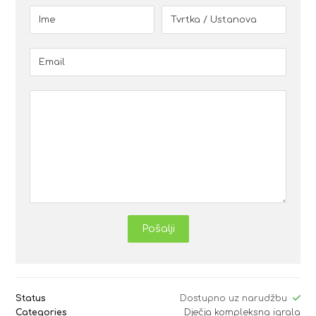
Pošalji
Status
Dostupno uz narudžbu
Categories
Dječja kompleksna igrala