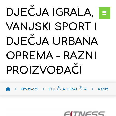
DJEČJA IGRALA,
VANJSKI SPORT I
DJEČJA URBANA
OPREMA - RAZNI
PROIZVOĐAČI
Proizvodi
DJEČJA IGRALIŠTA
Asortima