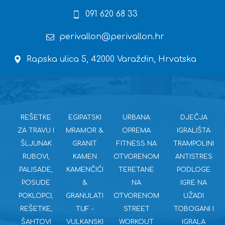
091 620 68 33
perivallon@perivallon.hr
Rapska ulica 5, 42000 Varaždin, Hrvatska
REŠETKE
EGIPATSKI
URBANA
DJEČJA
ZA TRAVU I
MRAMOR &
OPREMA
IGRALIŠTA
ŠLJUNAK
GRANIT
FITNESS NA
TRAMPOLINI
RUBOVI,
KAMEN
OTVORENOM
ANTISTRES
PALISADE,
KAMENČIĆI
TERETANE
PODLOGE
POSUDE
&
NA
IGRE NA
POKLOPCI,
GRANULATI
OTVORENOM
UŽADI
REŠETKE,
TUF -
STREET
TOBOGANI I
ŠAHTOVI
VULKANSKI
WORKOUT
IGRALA