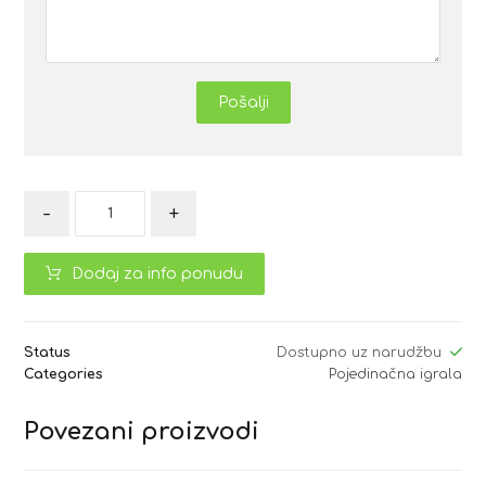
Pošalji
-
+
Dodaj za info ponudu
Status
Dostupno uz narudžbu
Categories
Pojedinačna igrala
Povezani proizvodi