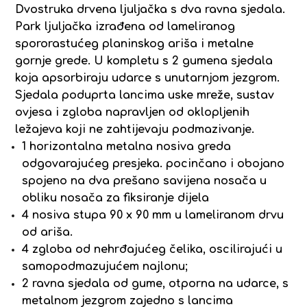
Dvostruka drvena ljuljačka s dva ravna sjedala.
Park ljuljačka izrađena od lameliranog
spororastućeg planinskog ariša i metalne
gornje grede. U kompletu s 2 gumena sjedala
koja apsorbiraju udarce s unutarnjom jezgrom.
Sjedala poduprta lancima uske mreže, sustav
ovjesa i zgloba napravljen od oklopljenih
ležajeva koji ne zahtijevaju podmazivanje.
1 horizontalna metalna nosiva greda
odgovarajućeg presjeka. pocinčano i obojano
spojeno na dva prešano savijena nosača u
obliku nosača za fiksiranje dijela
4 nosiva stupa 90 x 90 mm u lameliranom drvu
od ariša.
4 zgloba od nehrđajućeg čelika, oscilirajući u
samopodmazujućem najlonu;
2 ravna sjedala od gume, otporna na udarce, s
metalnom jezgrom zajedno s lancima