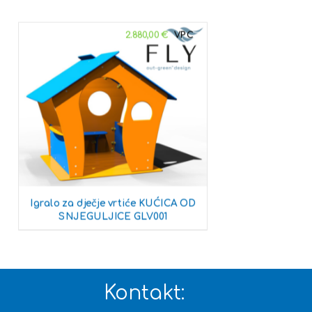
2.880,00
€
Igralo za dječje vrtiće KUĆICA OD
SNJEGULJICE GLV001
Kontakt: