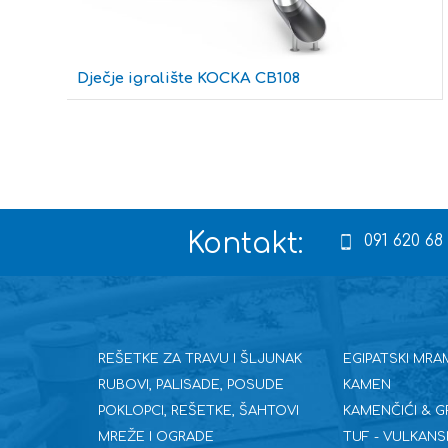
Dječje igralište KOCKA CB108
Kontakt:
091 620 68
REŠETKE ZA TRAVU I ŠLJUNAK
EGIPATSKI MRA
RUBOVI, PALISADE, POSUDE
KAMEN
POKLOPCI, REŠETKE, ŠAHTOVI
KAMENČIĆI & G
MREŽE I OGRADE
TUF - VULKANS