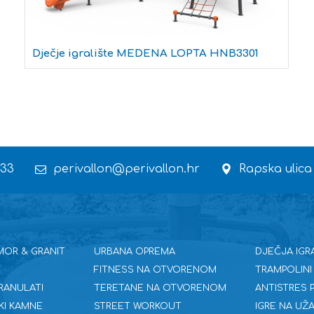
Dječje igralište MEDENA LOPTA HNB3301
 33
perivallon@perivallon.hr
Rapska ulica
MOR & GRANIT
URBANA OPREMA
DJEČJA IGR
FITNESS NA OTVORENOM
TRAMPOLINI
RANULATI
TERETANE NA OTVORENOM
ANTISTRES
KI KAMNE
STREET WORKOUT
IGRE NA UŽA