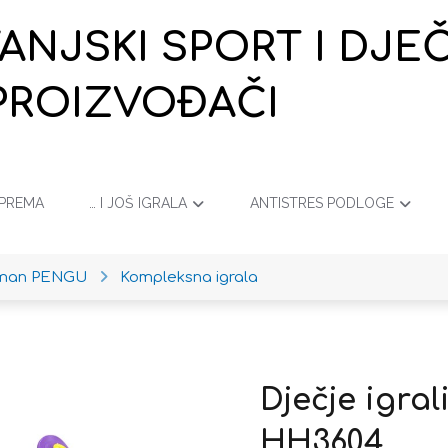
VANJSKI SPORT I DJ
PROIZVOĐAČI
OPREMA
… I JOŠ IGRALA
ANTISTRES PODLOGE
iman PENGU
Kompleksna igrala
Dječje igr
HH3604