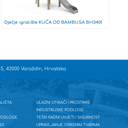
D
Dječje igralište KUĆA OD BAMBUSA BH3401
 5, 42000 Varaždin, Hrvatska
ALIŠTA
ULAZNI OTIRAČI I PROSTIRKE
INDUSTRIJSKE PODLOGE
 PODLOGE
TEŠKI RADNI UVJETI I SIGURNOST
DI
UPRAVLJANJE OPASNIM TVARIMA