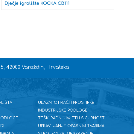
Dječje igralište KOCKA CB111
D
 5, 42000 Varaždin, Hrvatska
ALIŠTA
ULAZNI OTIRAČI I PROSTIRKE
INDUSTRIJSKE PODLOGE
 PODLOGE
TEŠKI RADNI UVJETI I SIGURNOST
DI
UPRAVLJANJE OPASNIM TVARIMA
 IGRALA
STROJEVI ZA PJESKARENJE