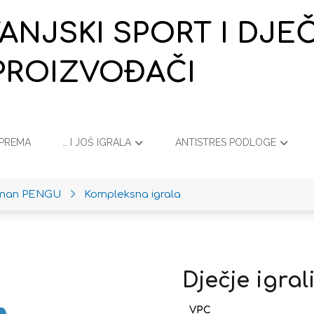
VANJSKI SPORT I DJ
PROIZVOĐAČI
OPREMA
… I JOŠ IGRALA
ANTISTRES PODLOGE
iman PENGU
Kompleksna igrala
Dječje igra