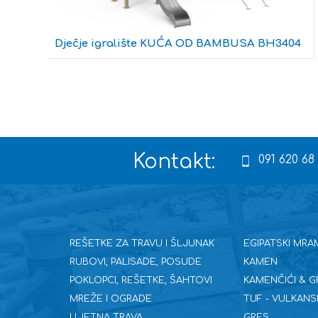
1
Dječje igralište KUĆA OD BAMBUSA BH3404
Kontakt:
091 620 68
REŠETKE ZA TRAVU I ŠLJUNAK
EGIPATSKI MRA
RUBOVI, PALISADE, POSUDE
KAMEN
POKLOPCI, REŠETKE, ŠAHTOVI
KAMENČIĆI & G
MREŽE I OGRADE
TUF - VULKANS
U,JETNA TRAVA
GRES