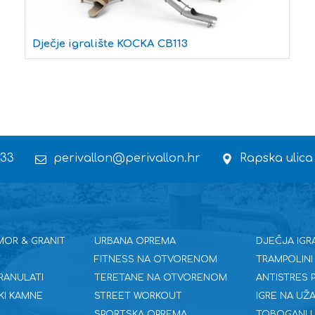
Dječje igralište KOCKA CB113
 33
perivallon@perivallon.hr
Rapska ulica
MOR & GRANIT
URBANA OPREMA
DJEČJA IGR
FITNESS NA OTVORENOM
TRAMPOLINI
RANULATI
TERETANE NA OTVORENOM
ANTISTRES
KI KAMNE
STREET WORKOUT
IGRE NA UŽA
SPORTSKA OPREMA
TOBOGANI I