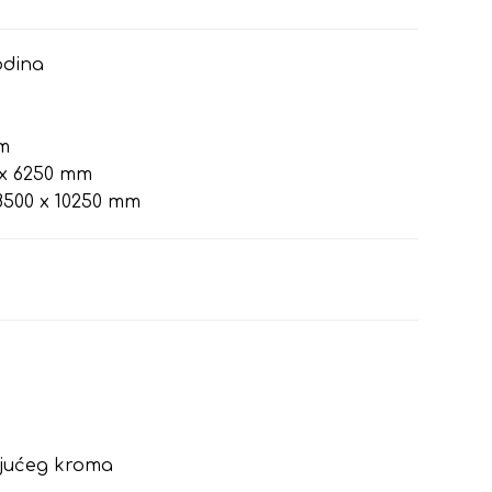
odina
m
x 6250 mm
500 x 10250 mm
jućeg kroma