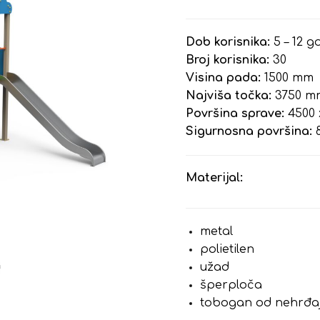
Dob korisnika:
5 – 12 g
Broj korisnika:
30
Visina pada:
1500 mm
Najviša točka:
3750 m
Površina sprave:
4500 
Sigurnosna površina:
8
Materijal:
metal
polietilen
užad
šperploča
tobogan od nehrđa