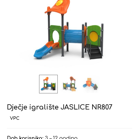
Dječje igralište JASLICE NR807
Dob korisnika:
3 – 12 godina