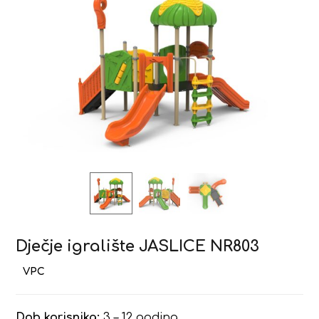
Dječje igralište JASLICE NR803
Dob korisnika:
3 – 12 godina