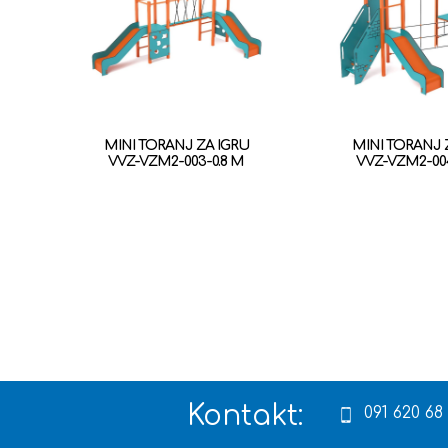
MINI TORANJ ZA IGRU
MINI TORANJ 
VVZ-VZM2-003-0.8 M
VVZ-VZM2-004
Kontakt:
091 620 68