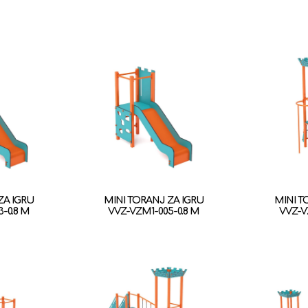
ZA IGRU
MINI TORANJ ZA IGRU
MINI T
-0.8 M
VVZ-VZM1-005-0.8 M
VVZ-V