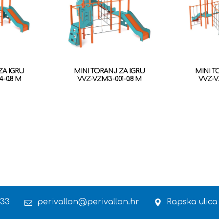
ZA IGRU
MINI TORANJ ZA IGRU
MINI T
-0.8 M
VVZ-VZM3-001-0.8 M
VVZ-V
 33
perivallon@perivallon.hr
Rapska ulica