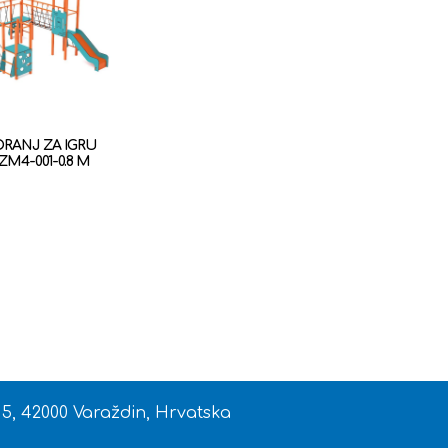
ORANJ ZA IGRU
ZM4-001-0.8 M
 5, 42000 Varaždin, Hrvatska