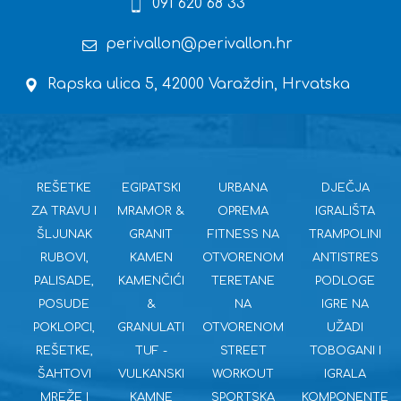
091 620 68 33
perivallon@perivallon.hr
Rapska ulica 5, 42000 Varaždin, Hrvatska
REŠETKE
EGIPATSKI
URBANA
DJEČJA
ZA TRAVU I
MRAMOR &
OPREMA
IGRALIŠTA
ŠLJUNAK
GRANIT
FITNESS NA
TRAMPOLINI
RUBOVI,
KAMEN
OTVORENOM
ANTISTRES
PALISADE,
KAMENČIĆI
TERETANE
PODLOGE
POSUDE
&
NA
IGRE NA
POKLOPCI,
GRANULATI
OTVORENOM
UŽADI
REŠETKE,
TUF -
STREET
TOBOGANI I
ŠAHTOVI
VULKANSKI
WORKOUT
IGRALA
MREŽE I
KAMNE
SPORTSKA
KOMPONENTE