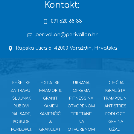
Kontakt:
091 620 68 33
perivallon@perivallon.hr
Rapska ulica 5, 42000 Varaždin, Hrvatska
REŠETKE
EGIPATSKI
URBANA
DJEČJA
ZA TRAVU I
MRAMOR &
OPREMA
IGRALIŠTA
ŠLJUNAK
GRANIT
FITNESS NA
TRAMPOLINI
RUBOVI,
KAMEN
OTVORENOM
ANTISTRES
PALISADE,
KAMENČIĆI
TERETANE
PODLOGE
POSUDE
&
NA
IGRE NA
POKLOPCI,
GRANULATI
OTVORENOM
UŽADI