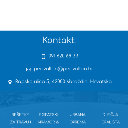
Kontakt:
091 620 68 33
perivallon@perivallon.hr
Rapska ulica 5, 42000 Varaždin, Hrvatska
REŠETKE
EGIPATSKI
URBANA
DJEČJA
ZA TRAVU I
MRAMOR &
OPREMA
IGRALIŠTA