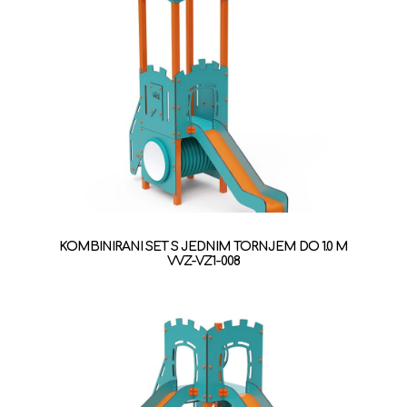
KOMBINIRANI SET S JEDNIM TORNJEM DO 1.0 M
VVZ-VZ1-008