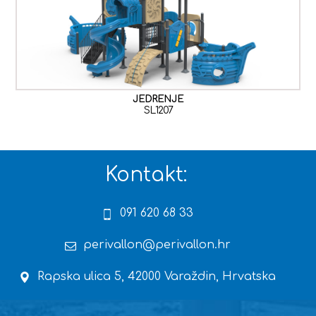
JEDRENJE
SL1207
Kontakt:
091 620 68 33
perivallon@perivallon.hr
Rapska ulica 5, 42000 Varaždin, Hrvatska