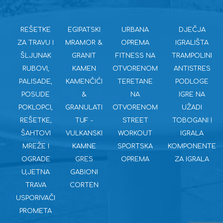
REŠETKE
EGIPATSKI
URBANA
DJEČJA
ZA TRAVU I
MRAMOR &
OPREMA
IGRALIŠTA
ŠLJUNAK
GRANIT
FITNESS NA
TRAMPOLINI
RUBOVI,
KAMEN
OTVORENOM
ANTISTRES
PALISADE,
KAMENČIĆI
TERETANE
PODLOGE
POSUDE
&
NA
IGRE NA
POKLOPCI,
GRANULATI
OTVORENOM
UŽADI
REŠETKE,
TUF -
STREET
TOBOGANI I
ŠAHTOVI
VULKANSKI
WORKOUT
IGRALA
MREŽE I
KAMNE
SPORTSKA
KOMPONENTE
OGRADE
GRES
OPREMA
ZA IGRALA
U,JETNA
GABIONI
TRAVA
CORTEN
USPORIVAČI
PROMETA