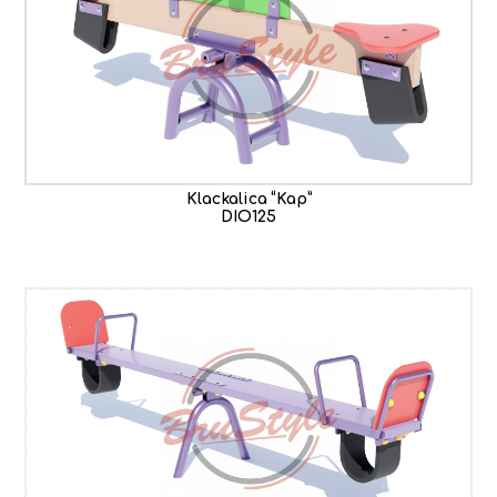
Klackalica “Kap”
DIO125