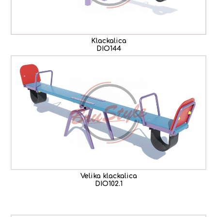
Klackalica
DIO144
Ve
lika klackalica
DIO102.1