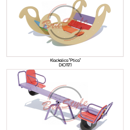
Klackalica “Ptica”
DIO117.1