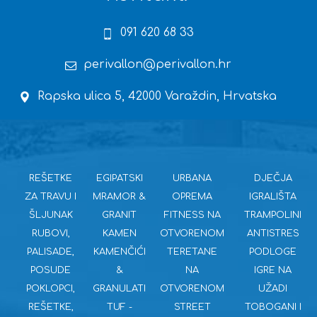
091 620 68 33
perivallon@perivallon.hr
Rapska ulica 5, 42000 Varaždin, Hrvatska
REŠETKE
EGIPATSKI
URBANA
DJEČJA
ZA TRAVU I
MRAMOR &
OPREMA
IGRALIŠTA
ŠLJUNAK
GRANIT
FITNESS NA
TRAMPOLINI
RUBOVI,
KAMEN
OTVORENOM
ANTISTRES
PALISADE,
KAMENČIĆI
TERETANE
PODLOGE
POSUDE
&
NA
IGRE NA
POKLOPCI,
GRANULATI
OTVORENOM
UŽADI
REŠETKE,
TUF -
STREET
TOBOGANI I