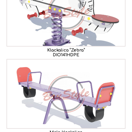
Klackalica “Zebra”
DIO141HDPE