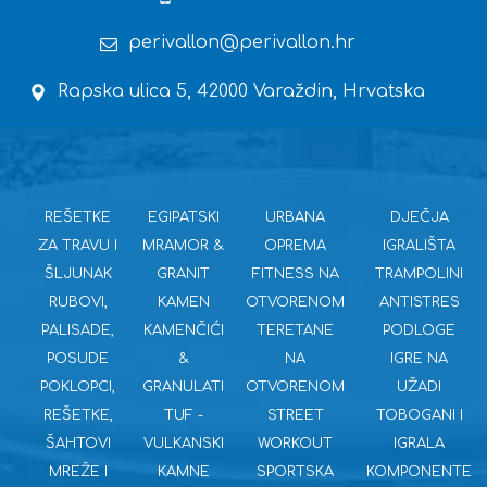
perivallon@perivallon.hr
Rapska ulica 5, 42000 Varaždin, Hrvatska
REŠETKE
EGIPATSKI
URBANA
DJEČJA
ZA TRAVU I
MRAMOR &
OPREMA
IGRALIŠTA
ŠLJUNAK
GRANIT
FITNESS NA
TRAMPOLINI
RUBOVI,
KAMEN
OTVORENOM
ANTISTRES
PALISADE,
KAMENČIĆI
TERETANE
PODLOGE
POSUDE
&
NA
IGRE NA
POKLOPCI,
GRANULATI
OTVORENOM
UŽADI
REŠETKE,
TUF -
STREET
TOBOGANI I
ŠAHTOVI
VULKANSKI
WORKOUT
IGRALA
MREŽE I
KAMNE
SPORTSKA
KOMPONENTE