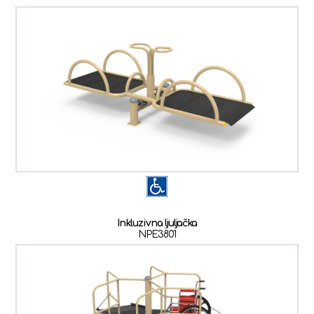
Inkluzivna ljuljačka
NPE3801